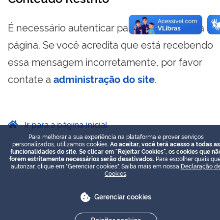
É necessário autenticar para visualizar essa
página. Se você acredita que está recebendo
essa mensagem incorretamente, por favor
contate a
administração do site
.
Ir para a página inicial
Para melhorar a sua experiência na plataforma e prover serviços
personalizados, utilizamos cookies.
Ao aceitar, você terá acesso a todas as
funcionalidades do site. Se clicar em "Rejeitar Cookies", os cookies que nã
forem estritamente necessários serão desativados.
Para escolher quais que
autorizar, clique em "Gerenciar cookies". Saiba mais em nossa
Declaração d
Cookies
.
Gerenciar cookies
Rejeitar cookies