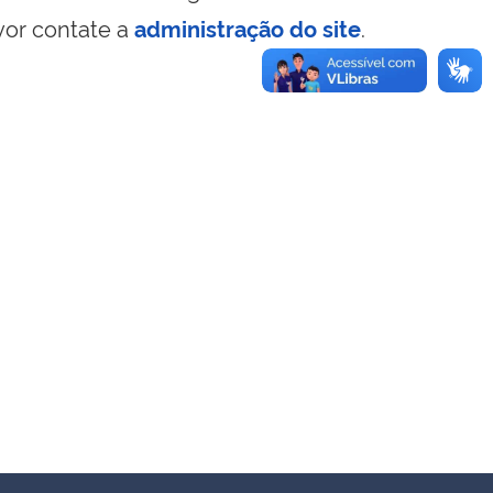
vor contate a
administração do site
.