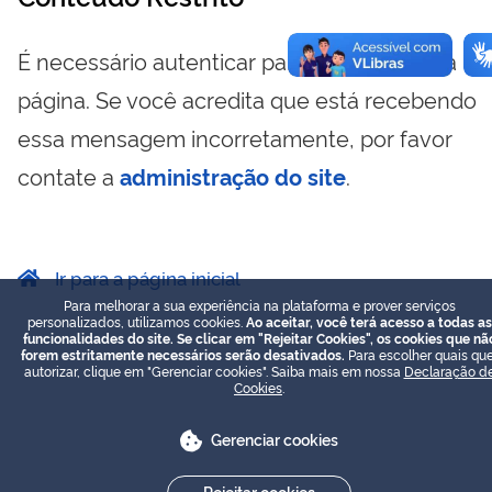
É necessário autenticar para visualizar essa
página. Se você acredita que está recebendo
essa mensagem incorretamente, por favor
contate a
administração do site
.
Ir para a página inicial
Para melhorar a sua experiência na plataforma e prover serviços
personalizados, utilizamos cookies.
Ao aceitar, você terá acesso a todas as
funcionalidades do site. Se clicar em "Rejeitar Cookies", os cookies que nã
forem estritamente necessários serão desativados.
Para escolher quais que
autorizar, clique em "Gerenciar cookies". Saiba mais em nossa
Declaração d
Cookies
.
Gerenciar cookies
Rejeitar cookies