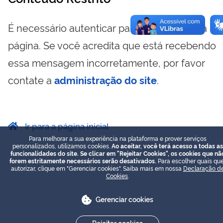
É necessário autenticar para visualizar essa
página. Se você acredita que está recebendo
essa mensagem incorretamente, por favor
contate a
administração do site
.
Ir para a página inicial
Para melhorar a sua experiência na plataforma e prover serviços
personalizados, utilizamos cookies.
Ao aceitar, você terá acesso a todas as
funcionalidades do site. Se clicar em "Rejeitar Cookies", os cookies que nã
forem estritamente necessários serão desativados.
Para escolher quais que
autorizar, clique em "Gerenciar cookies". Saiba mais em nossa
Declaração d
Cookies
.
Gerenciar cookies
Rejeitar cookies