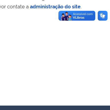
vor contate a
administração do site
.