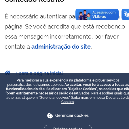
É necessário autenticar para visualizar essa
página. Se você acredita que está recebendo
essa mensagem incorretamente, por favor
contate a
administração do site
.
Ir para a página inicial
Para melhorar a sua experiência na plataforma e prover serviços
personalizados, utilizamos cookies.
Ao aceitar, você terá acesso a todas as
funcionalidades do site. Se clicar em "Rejeitar Cookies", os cookies que nã
forem estritamente necessários serão desativados.
Para escolher quais que
autorizar, clique em "Gerenciar cookies". Saiba mais em nossa
Declaração d
Cookies
.
Gerenciar cookies
Rejeitar cookies