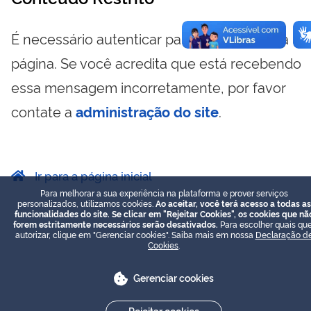
É necessário autenticar para visualizar essa
página. Se você acredita que está recebendo
essa mensagem incorretamente, por favor
contate a
administração do site
.
Ir para a página inicial
Para melhorar a sua experiência na plataforma e prover serviços
personalizados, utilizamos cookies.
Ao aceitar, você terá acesso a todas as
funcionalidades do site. Se clicar em "Rejeitar Cookies", os cookies que nã
forem estritamente necessários serão desativados.
Para escolher quais que
autorizar, clique em "Gerenciar cookies". Saiba mais em nossa
Declaração d
Cookies
.
Gerenciar cookies
Rejeitar cookies