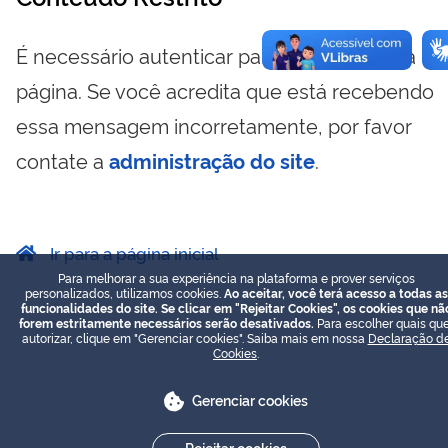
É necessário autenticar para visualizar essa
página. Se você acredita que está recebendo
essa mensagem incorretamente, por favor
contate a
administração do site
.
Ir para a página inicial
Para melhorar a sua experiência na plataforma e prover serviços
personalizados, utilizamos cookies.
Ao aceitar, você terá acesso a todas as
funcionalidades do site. Se clicar em "Rejeitar Cookies", os cookies que nã
forem estritamente necessários serão desativados.
Para escolher quais que
autorizar, clique em "Gerenciar cookies". Saiba mais em nossa
Declaração d
Cookies
.
Gerenciar cookies
Rejeitar cookies