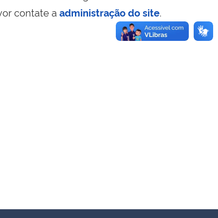
vor contate a
administração do site
.