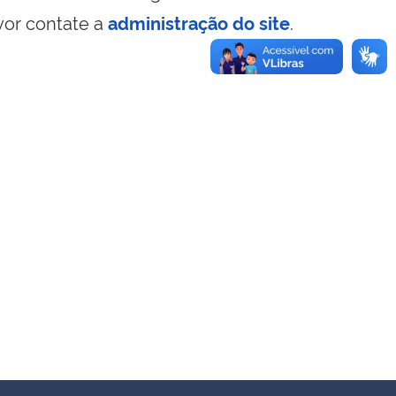
vor contate a
administração do site
.