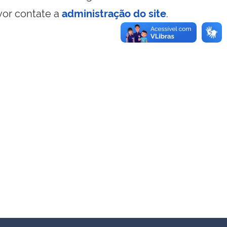
vor contate a
administração do site
.