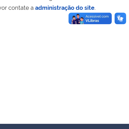
vor contate a
administração do site
.