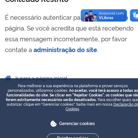
É necessário autenticar para visualizar essa
página. Se você acredita que está recebendo
essa mensagem incorretamente, por favor
contate a
administração do site
.
Ir para a página inicial
Para melhorar a sua experiência na plataforma e prover serviços
personalizados, utilizamos cookies.
Ao aceitar, você terá acesso a todas as
funcionalidades do site. Se clicar em "Rejeitar Cookies", os cookies que nã
forem estritamente necessários serão desativados.
Para escolher quais que
autorizar, clique em "Gerenciar cookies". Saiba mais em nossa
Declaração d
Cookies
.
Gerenciar cookies
Rejeitar cookies