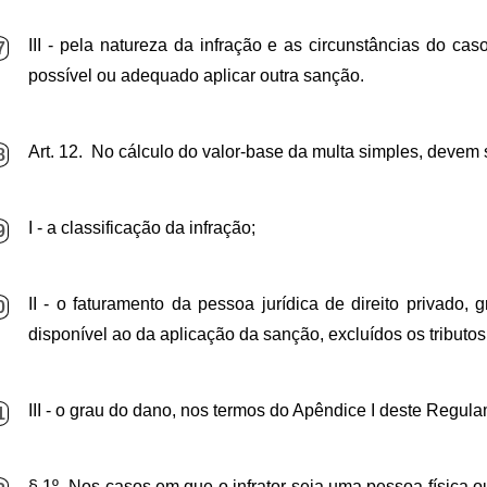
III - pela natureza da infração e as circunstâncias do ca
7
possível ou adequado aplicar outra sanção.
Art. 12. No cálculo do valor-base da multa simples, devem
8
I - a classificação da infração;
9
II - o faturamento da pessoa jurídica de direito privado, 
0
disponível ao da aplicação da sanção, excluídos os tributos
III - o grau do dano, nos termos do Apêndice I deste Regul
1
§ 1º
Nos casos em que o infrator seja uma pessoa física 