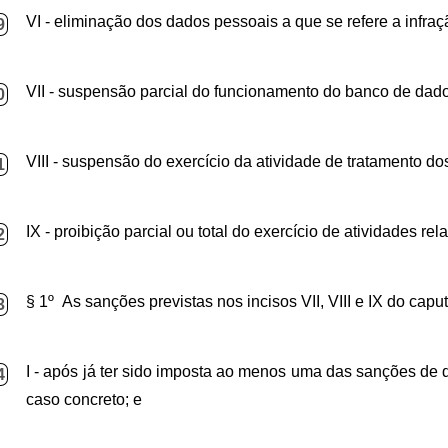
VI - eliminação dos dados pessoais a que se refere a infraç
9
VII - suspensão parcial do funcionamento do banco de dados
0
VIII - suspensão do exercício da atividade de tratamento do
1
IX - proibição parcial ou total do exercício de atividades r
2
§ 1º As sanções previstas nos incisos VII, VIII e IX do cap
3
I - após já ter sido imposta ao menos uma das sanções de que
4
caso concreto; e