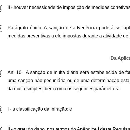
II - houver necessidade de imposição de medidas corretivas
1
Parágrafo único. A sanção de advertência poderá ser apli
2
medidas preventivas a ele impostas durante a atividade de 
Da Aplic
Art. 10. A sanção de multa diária será estabelecida de f
3
uma sanção não pecuniária ou de uma determinação estabe
da multa simples, bem como os seguintes parâmetros:
I - a classificação da infração; e
4
II - o grau do dano, nos termos do Apêndice I deste Regula