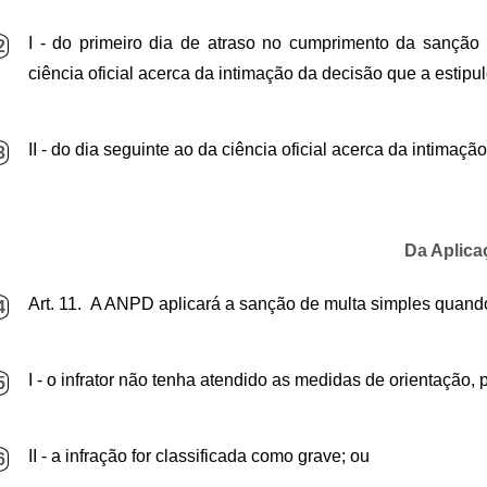
I -
do primeiro dia de atraso no cumprimento da sanção
2
ciência oficial acerca da intimação da decisão que a esti
II - do dia seguinte ao da ciência oficial acerca da intima
3
Da Aplica
Art. 11. A ANPD aplicará a sanção de multa simples quand
4
I - o infrator não tenha atendido as medidas de orientação, 
5
II - a infração for classificada como grave; ou
6