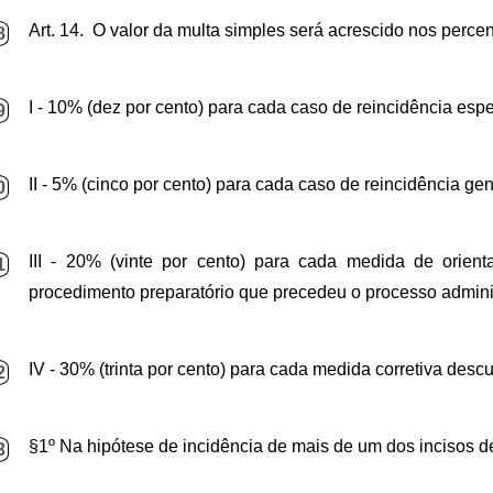
Art. 14. O valor da multa simples será acrescido nos perce
8
I - 10% (dez por cento) para cada caso de reincidência espec
9
II - 5% (cinco por cento) para cada caso de reincidência gené
0
III - 20% (vinte por cento) para cada medida de orien
1
procedimento preparatório que precedeu o processo administr
IV - 30% (trinta por cento) para cada medida corretiva desc
2
§1º Na hipótese de incidência de mais de um dos incisos des
3