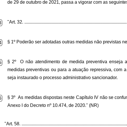
de 29 de outubro de 2021, passa a vigorar com as
seguintes
"Art. 32.
..........................................................................................
3
§ 1º Poderão ser adotadas outras medidas não previstas nes
4
§ 2º O não atendimento de medida preventiva enseja a 
5
medidas preventivas ou para a atuação repressiva, com 
seja instaurado o processo administrativo sancionador.
§ 3º
As medidas dispostas neste Capítulo IV não se confun
6
Anexo I do Decreto nº 10.474, de 2020.
" (NR)
"Art. 58. .............................................................................................