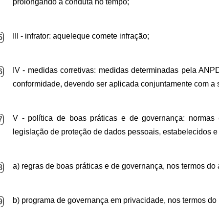
prolongando a conduta no tempo;
III - infrator: aquele
que comete infração;
5
IV - medidas corretivas: medidas determinadas pela ANPD c
6
conformidade, devendo ser aplicada conjuntamente com a 
V - política de boas práticas e de governança: normas
7
legislação de proteção de dados pessoais, estabelecidos 
a) regras de boas práticas e de governança, nos termos do a
8
b) programa de governança em privacidade, nos termos do 
9