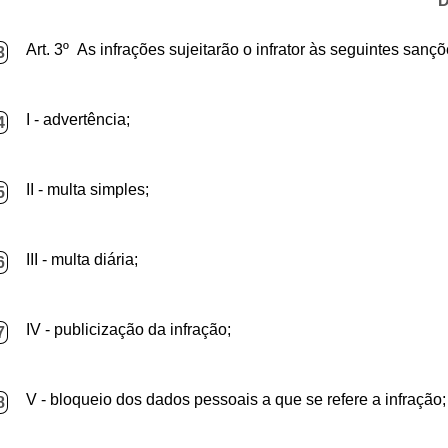
D
Art. 3º As infrações sujeitarão o infrator às seguintes sançõ
3
I - advertência;
4
II - multa simples;
5
III - multa diária;
6
IV - publicização da infração;
7
V - bloqueio dos dados pessoais a que se refere a infração;
8