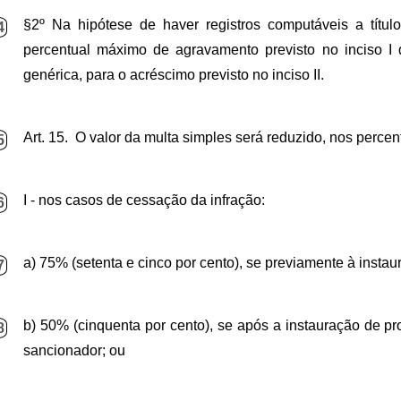
§2º Na hipótese de haver registros computáveis a título
4
percentual máximo de agravamento previsto no inciso I d
genérica, para o acréscimo previsto no inciso II.
Art. 15. O valor da multa simples será reduzido, nos perce
5
I - nos casos de cessação da infração:
6
a) 75% (setenta e cinco por cento), se previamente à inst
7
b) 50% (cinquenta por cento), se após a instauração de pr
8
sancionador; ou