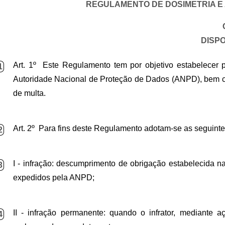
REGULAMENTO DE DOSIMETRIA E
DISP
Art. 1º Este Regulamento tem por objetivo estabelecer p
1
Autoridade Nacional de Proteção de Dados (ANPD), bem co
de multa.
Art. 2º Para fins deste Regulamento adotam-se as seguinte
2
I - infração: descumprimento de obrigação estabelecida 
3
expedidos pela ANPD
;
II - infração permanente: quando o infrator, mediante 
4