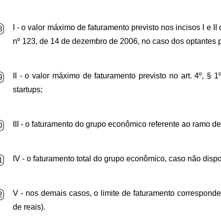
I - o valor máximo de faturamento previsto nos incisos I e I
8
nº 123, de 14 de dezembro de 2006, no caso dos optantes 
II - o valor máximo de faturamento previsto no art. 4º, §
9
startups;
III - o faturamento do grupo econômico referente ao ramo de
0
IV - o faturamento total do grupo econômico, caso não dispon
1
V - nos demais casos, o limite de faturamento correspond
2
de reais).