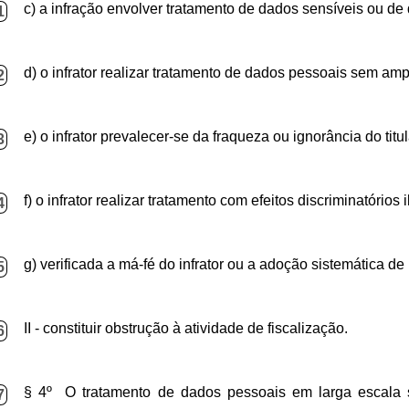
c) a infração envolver tratamento de dados sensíveis ou de
1
d) o infrator realizar tratamento de dados pessoais sem a
2
e) o infrator prevalecer-se da fraqueza ou ignorância do tit
3
f) o infrator realizar tratamento com efeitos discriminatórios 
4
g) verificada a má-fé do infrator ou a adoção sistemática de 
5
II - constituir obstrução à atividade de fiscalização.
6
§ 4º O tratamento de dados pessoais em larga escala se
7