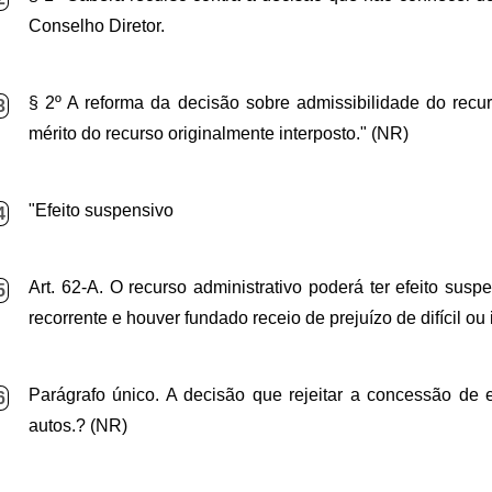
Conselho Diretor.
§ 2º A reforma da decisão sobre admissibilidade do recu
3
mérito do recurso originalmente interposto." (NR)
"Efeito suspensivo
4
Art. 62-A. O recurso administrativo poderá ter efeito susp
5
recorrente e houver fundado receio de prejuízo de difícil ou
Parágrafo único.
A decisão que rejeitar a concessão de ef
6
autos.? (NR)