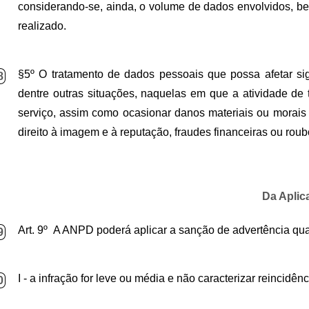
considerando-se, ainda, o volume de dados envolvidos, be
realizado.
§5º O tratamento de dados pessoais que possa afetar sign
8
dentre outras situações, naquelas em que a atividade de t
serviço, assim como ocasionar danos materiais ou morais ao
direito à imagem e à reputação, fraudes financeiras ou roub
Da Aplic
Art. 9º A ANPD poderá aplicar a sanção de advertência qu
9
I - a infração for leve ou média e não caracterizar reincidênc
0