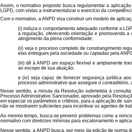
Assim, o normativo proposto busca
regulamentar a aplicaçã
LGPD, com vistas a instrumentalizar o exercício da competênc
Com o normativo, a ANPD visa
construir um modelo de aplica
(i) induza o comportamento adequado conforme a LGP
a regulação, oferecendo orientação e promovendo a c
atingimento da plena conformidade;
(ii) veja o processo completo de constrangimento reg
elas entregues pela sociedade ou captadas pela ANP
(iii) dê à ANPD um espaço flexível e amplamente tra
ao escopo de sua atuação;
e (iv) seja capaz de fornecer segurança jurídica a
processo administrativo que assegure o contraditório, 
Nesse sentido, a minuta da Resolução submetida à consulta
Processo Administrativo Sancionador, aprovado pela Resoluçã
em especial os parâmetros e critérios, para a aplicação de s
não se mostrare
m suficientes para incentivar os agentes de t
Ao mesmo tempo, busca-se prevenir problemas como a reincid
normativo com diretrizes mínimas para escalonamento e aplica
Nesse sentido, a ANPD busca, por meio da edição de norma de