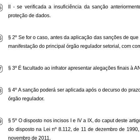
II - se verificada a insuficiência da sanção anteriorme
5
proteção de dados.
§ 2º Se for o caso, antes da aplicação das sanções de que t
6
manifestação do principal órgão regulador setorial, com co
§ 3º É facultado ao infrator apresentar alegações finais à
7
§ 4º A sanção poderá ser aplicada após o decurso do prazo
8
órgão regulador.
§ 5º O disposto nos incisos I e IV a IX, do caput deste art
9
do disposto na
Lei nº 8.112, de 11 de dezembro de 1990
novembro de 2011
.