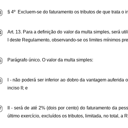
§ 4º Excluem-se do faturamento os tributos de que trata o inc
3
Art. 13. Para a definição do valor da multa simples, será u
4
I deste Regulamento, observando-se os limites mínimos prev
Parágrafo único. O valor da multa simples:
5
I - não poderá ser inferior ao dobro da vantagem auferida 
6
inciso II; e
II - será de até 2% (dois por cento) do faturamento da pes
7
último exercício, excluídos os tributos, limitada, no total, 