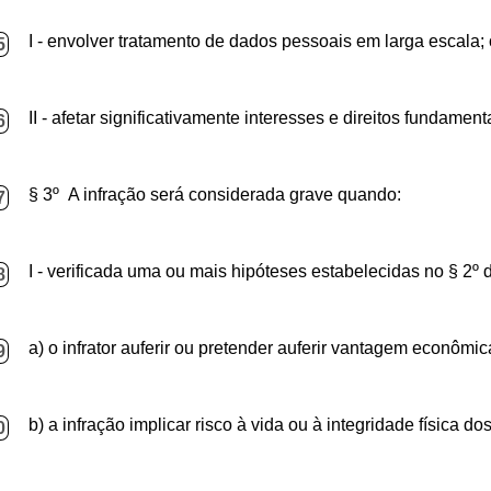
I - envolver tratamento de dados pessoais em larga escala;
5
II - afetar significativamente interesses e direitos fundamenta
6
§ 3º A infração será considerada grave quando:
7
I - verificada uma ou mais hipóteses estabelecidas no § 2º
8
a) o infrator auferir ou pretender auferir vantagem econômi
9
b) a infração implicar risco à vida ou à integridade física dos 
0