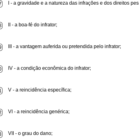
I - a gravidade e a natureza das infrações e dos direitos pe
7
II - a boa-fé do infrator;
8
III - a vantagem auferida ou pretendida pelo infrator;
9
IV - a condição econômica do infrator;
0
V - a reincidência específica;
1
VI - a reincidência genérica;
2
VII - o grau do dano;
3