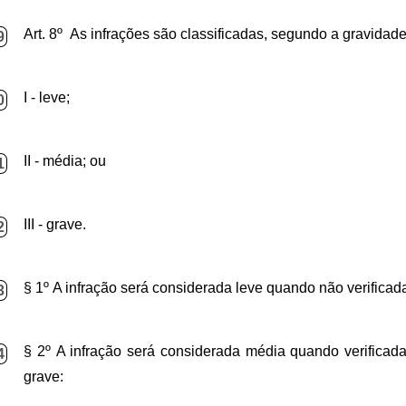
Art. 8º As infrações são classificadas, segundo a gravidade
9
I - leve;
0
II - média; ou
1
III - grave.
2
§ 1º A infração será considerada leve quando não verificad
3
§ 2º A infração será considerada média quando verificad
4
grave: