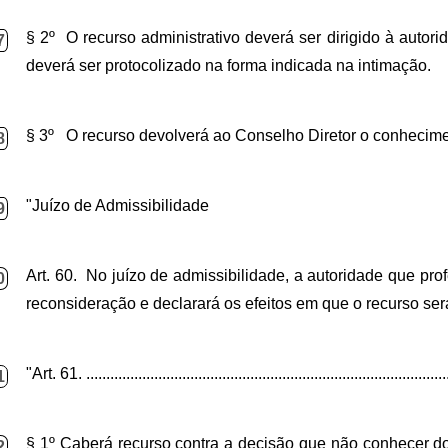
§ 2º O recurso administrativo deverá ser dirigido à autori
7
deverá ser protocolizado na forma indicada na intimação.
§ 3º O recurso devolverá ao Conselho Diretor o conhecim
8
"Juízo de Admissibilidade
9
Art. 60. No juízo de admissibilidade, a autoridade que pro
0
reconsideração e declarará os efeitos em que o recurso ser
"Art. 61.
..........................................................................................
1
§ 1º Caberá recurso contra a decisão que não conhecer do
2