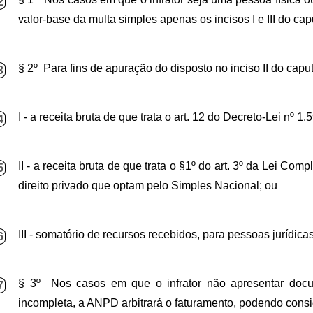
2
valor-base da multa simples apenas os incisos I e III do capu
§ 2º Para fins de apuração do disposto no inciso II do cap
3
I - a receita bruta de que trata o art. 12 do Decreto-Lei nº 
4
II - a receita bruta de que trata o §1º do art. 3º da Lei C
5
direito privado que optam pelo Simples Nacional; ou
III - somatório de recursos recebidos, para pessoas jurídicas
6
§ 3º Nos casos em que o infrator não apresentar docu
7
incompleta, a ANPD arbitrará o faturamento, podendo consi