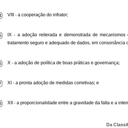
VIII - a cooperação do infrator;
4
IX - a adoção reiterada e demonstrada de mecanismos e
5
tratamento seguro e adequado de dados, em consonância
X - a adoção de política de boas práticas e governança;
6
XI - a pronta adoção de medidas corretivas; e
7
XII - a proporcionalidade entre a gravidade da falta e a int
8
Da Classi