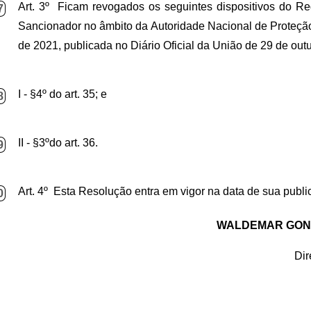
Art. 3º Ficam revogados os seguintes dispositivos do R
7
Sancionador no âmbito da Autoridade Nacional de Proteç
de 2021, publicada no Diário Oficial da União de 29 de out
I - §4º do art. 35; e
8
II - §3ºdo art. 36.
9
Art. 4º Esta Resolução entra em vigor na data de sua publi
0
WALDEMAR GON
Dir