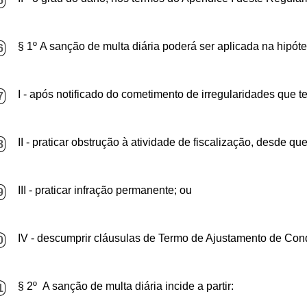
5
§ 1º A sanção de multa diária poderá ser aplicada na hipóte
6
I - após notificado do cometimento de irregularidades que 
7
II - praticar obstrução à atividade de fiscalização, desde qu
8
III - praticar infração permanente; ou
9
IV - descumprir cláusulas de Termo de Ajustamento de Con
0
§ 2º A sanção de multa diária incide a partir:
1