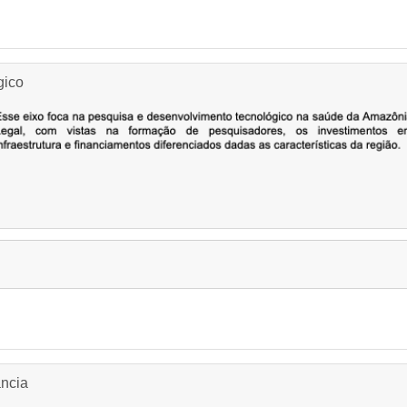
gico
ância