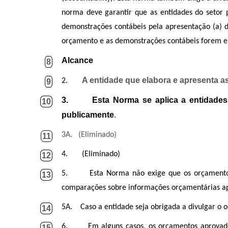
norma deve garantir que as entidades do setor 
demonstrações contábeis pela apresentação (a) 
orçamento e as demonstrações contábeis forem el
Alcance
8
A entidade que elabora e apresenta 
2.
9
3.
Esta Norma se aplica a entidade
10
publicamente
.
3A.
(Eliminado)
11
4.
(Eliminado)
12
5.
Esta Norma não exige que os orçamento
13
comparações sobre informações orçamentárias ap
5A.
Caso a entidade seja obrigada a divulgar o
14
6.
Em alguns casos, os orçamentos aprovado
15