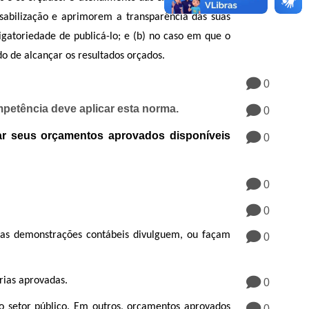
sabilização e aprimorem a transparência das suas
atoriedade de publicá-lo; e (b) no caso em que o
 de alcançar os resultados orçados.
0
petência deve aplicar esta norma.
0
ar seus orçamentos aprovados disponíveis
0
0
0
 as demonstrações contábeis divulguem, ou façam
0
rias aprovadas.
0
o setor público. Em outros, orçamentos aprovados
0