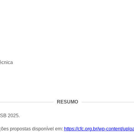
écnica
RESUMO
ASB 2025.
ões propostas disponível em:
https://cfc.org.br/wp-content/