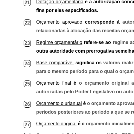
Dotação orçamentária
é a autorização conce
21
fins por eles especificados.
Orçamento aprovado
corresponde à
auto
22
relacionadas à alocação das receitas orçam
Regime orçamentário
refere-se ao
regime ad
23
outra autoridade com prerrogativa semelh
Base comparável
significa o
s valores real
24
para o mesmo período para o qual o orçam
Orçamento final
é
o orçamento original a
25
autorizadas pelo Poder Legislativo ou auto
Orçamento plurianual
é
o orçamento aprovad
26
períodos posteriores ao período a que se r
Orçamento original
é o
orçamento inicialment
27