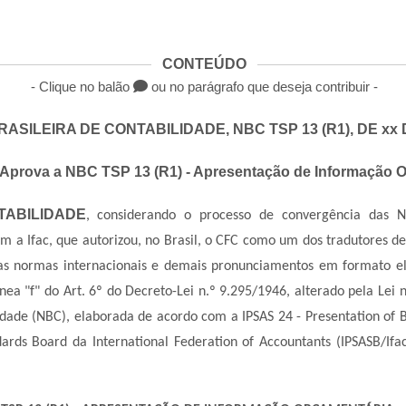
CONTEÚDO
- Clique no balão
ou no parágrafo que deseja contribuir -
ASILEIRA DE CONTABILIDADE, NBC TSP 13 (R1), DE xx 
Aprova a NBC TSP 13 (R1) - Apresentação de Informação 
ABILIDADE
, considerando o processo de convergência das N
m a Ifac, que autorizou, no Brasil, o CFC como um dos tradutores de
das normas internacionais e demais pronunciamentos em formato ele
ínea
"
f
"
do Art. 6º do Decreto-Lei n.º 9.295/1946, alterado pela Lei 
idade (NBC), elaborada de acordo com a IPSAS 24 - Presentation of B
andards Board da International Federation of Accountants (IPSASB/