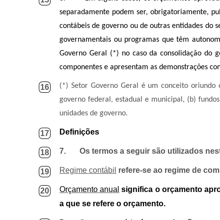
separadamente podem ser, obrigatoriamente, pub
contábeis de governo ou de outras entidades do s
governamentais ou programas que têm autonomia
Governo Geral (*) no caso da consolidação do 
componentes e apresentam as demonstrações con
(*) Setor Governo Geral é um conceito oriundo d
16
governo federal, estadual e municipal, (b) fundos
unidades de governo.
Definições
17
7.
Os termos a seguir são utilizados ne
18
Regime contábil
refere-se ao regime de com
19
Orçamento anual
significa o orçamento apr
20
a que se refere o orçamento.