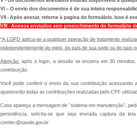
V - Os documentos anexados estarão disponíveis a qualque
VI – O envio dos documentos é de sua inteira responsabili
VII - Após anexar, retorne à pagina do formulário. Isso é es
VIII - Anexos enviados sem preenchimento do formulário d
*A LGPD aplica-se a qualquer operação de tratamento realizada
independentemente do meio, do país de sua sede ou do país o
Atenção:
após o login, a sessão se encerra em 30 minutos, d
contribuição.
Você pode conferir o envio da sua contribuição acessando a 
aparecerão todas as contribuições realizadas pelo CPF utilizad
Caso apareça a mensagem de "sistema em manutenção", pede-s
persistência, solicita-se que seja enviada captura da tel
conitec@saude.gov.br