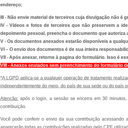
endereço;
III - Não envie material de terceiros cuja divulgação não é g
IV - Vídeos e fotos de terceiros que não preservem a 
depoimento pessoal, preencha o documento que autoriza 
V - Os documentos anexados estarão disponíveis a qualque
VI – O envio dos documentos é de sua inteira responsabili
VII - Após anexar, retorne à pagina do formulário. Isso é es
VIII - Anexos enviados sem preenchimento do formulário d
*A LGPD aplica-se a qualquer operação de tratamento realizada
independentemente do meio, do país de sua sede ou do país o
Atenção:
após o login, a sessão se encerra em 30 minutos, d
contribuição.
Você pode conferir o envio da sua contribuição acessando a 
aparecerão todas as contribuições realizadas pelo CPF utilizad