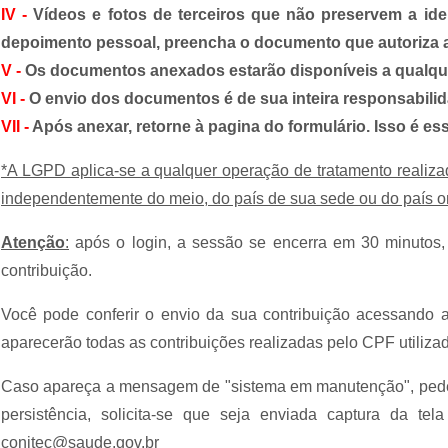
IV -
Vídeos e fotos de terceiros que não preservem a i
depoimento pessoal, preencha o documento que autoriza 
V -
Os documentos anexados estarão disponíveis a qualque
VI -
O envio dos documentos é de sua inteira responsabili
VII -
Após anexar, retorne à pagina do formulário. Isso é ess
*A LGPD aplica-se a qualquer operação de tratamento realizada
independentemente do meio, do país de sua sede ou do país o
Atenção
:
após o login, a sessão se encerra em 30 minutos, 
contribuição.
Você pode conferir o envio da sua contribuição acessando a 
aparecerão todas as contribuições realizadas pelo CPF utilizad
Caso apareça a mensagem de "sistema em manutenção", pede-s
persistência, solicita-se que seja enviada captura da tel
conitec@saude.gov.br