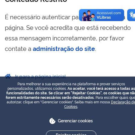
É necessário autenticar para visualizar essa
página. Se você acredita que está recebendo
essa mensagem incorretamente, por favor
contate a
administração do site
.
Ir para a página inicial
Para melhorar a sua experiência na plataforma e prover serviços
personalizados, utilizamos cookies.
Ao aceitar, você terá acesso a todas as
funcionalidades do site. Se clicar em "Rejeitar Cookies", os cookies que nã
forem estritamente necessários serão desativados.
Para escolher quais que
autorizar, clique em "Gerenciar cookies". Saiba mais em nossa
Declaração d
Cookies
.
Gerenciar cookies
Rejeitar cookies