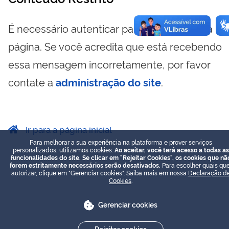
É necessário autenticar para visualizar essa
página. Se você acredita que está recebendo
essa mensagem incorretamente, por favor
contate a
administração do site
.
Ir para a página inicial
Para melhorar a sua experiência na plataforma e prover serviços
personalizados, utilizamos cookies.
Ao aceitar, você terá acesso a todas as
funcionalidades do site. Se clicar em "Rejeitar Cookies", os cookies que nã
forem estritamente necessários serão desativados.
Para escolher quais que
autorizar, clique em "Gerenciar cookies". Saiba mais em nossa
Declaração d
Cookies
.
Gerenciar cookies
Rejeitar cookies