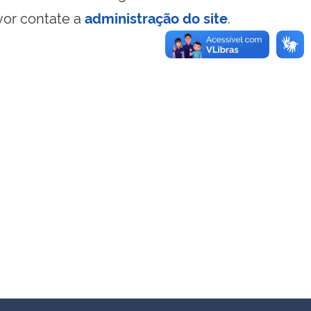
vor contate a
administração do site
.