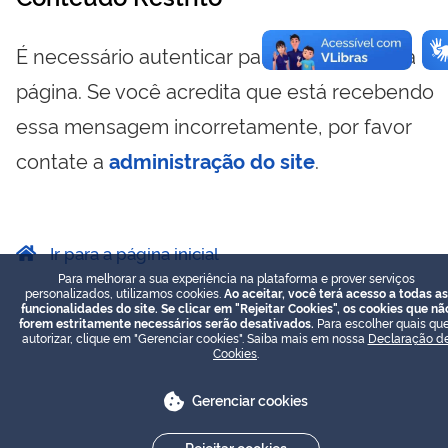
É necessário autenticar para visualizar essa
página. Se você acredita que está recebendo
essa mensagem incorretamente, por favor
contate a
administração do site
.
Ir para a página inicial
Para melhorar a sua experiência na plataforma e prover serviços
personalizados, utilizamos cookies.
Ao aceitar, você terá acesso a todas as
funcionalidades do site. Se clicar em "Rejeitar Cookies", os cookies que nã
forem estritamente necessários serão desativados.
Para escolher quais que
autorizar, clique em "Gerenciar cookies". Saiba mais em nossa
Declaração d
Cookies
.
Gerenciar cookies
Rejeitar cookies