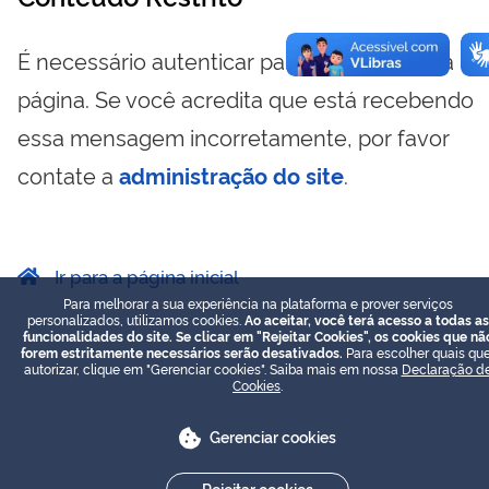
É necessário autenticar para visualizar essa
página. Se você acredita que está recebendo
essa mensagem incorretamente, por favor
contate a
administração do site
.
Ir para a página inicial
Para melhorar a sua experiência na plataforma e prover serviços
personalizados, utilizamos cookies.
Ao aceitar, você terá acesso a todas as
funcionalidades do site. Se clicar em "Rejeitar Cookies", os cookies que nã
forem estritamente necessários serão desativados.
Para escolher quais que
autorizar, clique em "Gerenciar cookies". Saiba mais em nossa
Declaração d
Cookies
.
Gerenciar cookies
Rejeitar cookies