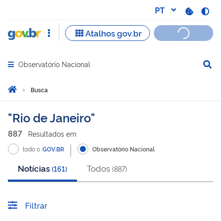
Observatório Nacional
Abrir menu principal de navegação
Você está aqui:
Página Inicial
Busca
Busca
Rio de Janeiro
887
Resultado
s
em
todo o
GOV.BR
Observatório Nacional
Notícias
Todos
(
161
)
(
887
)
Filtrar