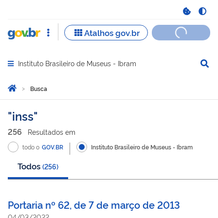
Instituto Brasileiro de Museus - Ibram
Abrir menu principal de navegação
Você está aqui:
Página Inicial
Busca
Busca
inss
256
Resultado
s
em
todo o
GOV.BR
Instituto Brasileiro de Museus - Ibram
Todos
(
256
)
Portaria nº 62, de 7 de março de 2013
04/03/2022