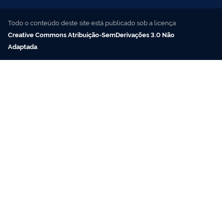
Todo o conteúdo deste site está publicado sob a licença
Creative Commons Atribuição-SemDerivações 3.0 Não
Adaptada
.