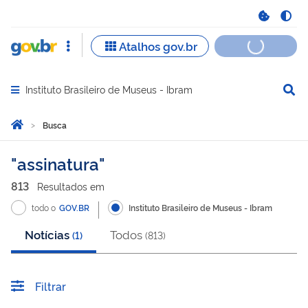
Instituto Brasileiro de Museus - Ibram
Abrir menu principal de navegação
Você está aqui:
Página Inicial
Busca
Busca
assinatura
813
Resultado
s
em
todo o
GOV.BR
Instituto Brasileiro de Museus - Ibram
Notícias
Todos
(
1
)
(
813
)
Filtrar