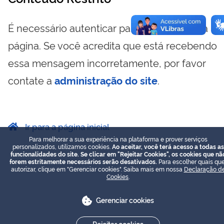
É necessário autenticar para visualizar essa
página. Se você acredita que está recebendo
essa mensagem incorretamente, por favor
contate a
administração do site
.
Ir para a página inicial
Para melhorar a sua experiência na plataforma e prover serviços
personalizados, utilizamos cookies.
Ao aceitar, você terá acesso a todas as
funcionalidades do site. Se clicar em "Rejeitar Cookies", os cookies que nã
forem estritamente necessários serão desativados.
Para escolher quais que
autorizar, clique em "Gerenciar cookies". Saiba mais em nossa
Declaração d
Cookies
.
Gerenciar cookies
Rejeitar cookies