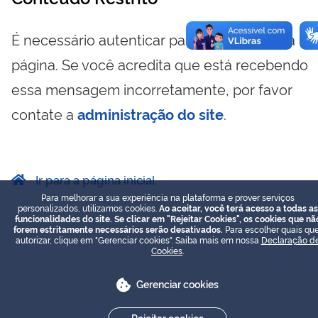
É necessário autenticar para visualizar essa
página. Se você acredita que está recebendo
essa mensagem incorretamente, por favor
contate a
administração do site
.
Ir para a página inicial
Para melhorar a sua experiência na plataforma e prover serviços
personalizados, utilizamos cookies.
Ao aceitar, você terá acesso a todas as
funcionalidades do site. Se clicar em "Rejeitar Cookies", os cookies que nã
forem estritamente necessários serão desativados.
Para escolher quais que
autorizar, clique em "Gerenciar cookies". Saiba mais em nossa
Declaração d
Cookies
.
Gerenciar cookies
Rejeitar cookies