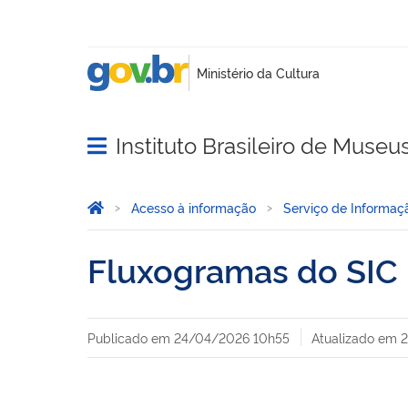
Instituto Brasileiro de Museu
Abrir menu principal de navegação
Você está aqui:
Página Inicial
Acesso à informação
Serviço de Informaç
Fluxogramas do SIC
Publicado em
24/04/2026 10h55
Atualizado em
2