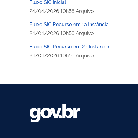
Fluxo SIC Inicial
publicado
24/04/2026
10h56
Arquivo
Fluxo SIC Recurso em 1a Instância
publicado
24/04/2026
10h56
Arquivo
Fluxo SIC Recurso em 2a Instância
publicado
24/04/2026
10h56
Arquivo