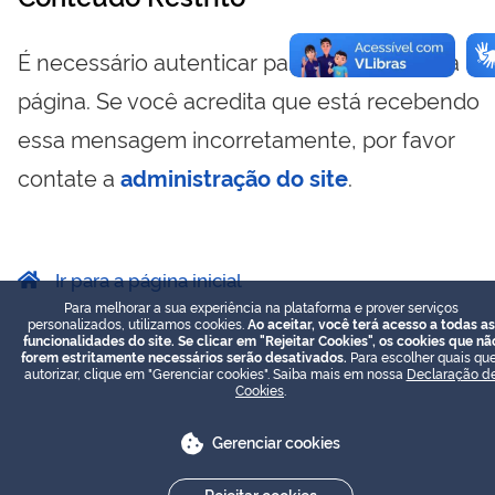
É necessário autenticar para visualizar essa
página. Se você acredita que está recebendo
essa mensagem incorretamente, por favor
contate a
administração do site
.
Ir para a página inicial
Para melhorar a sua experiência na plataforma e prover serviços
personalizados, utilizamos cookies.
Ao aceitar, você terá acesso a todas as
funcionalidades do site. Se clicar em "Rejeitar Cookies", os cookies que nã
forem estritamente necessários serão desativados.
Para escolher quais que
autorizar, clique em "Gerenciar cookies". Saiba mais em nossa
Declaração d
Cookies
.
Gerenciar cookies
Rejeitar cookies