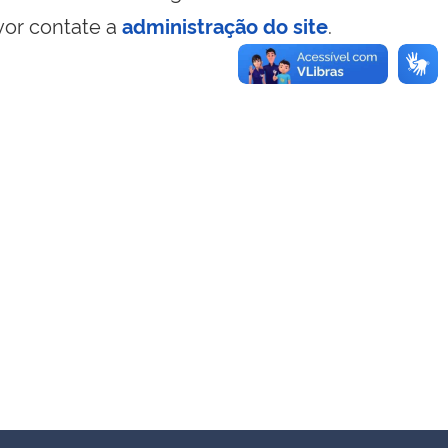
vor contate a
administração do site
.