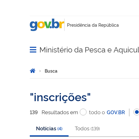
Ministério da Pesca e Aquicu
Abrir menu principal de navegação
Você está aqui:
Página Inicial
Busca
Busca
inscrições
Resultado
s
em
todo o
139
GOV.BR
Notícias
Todos
(
4
)
(
139
)