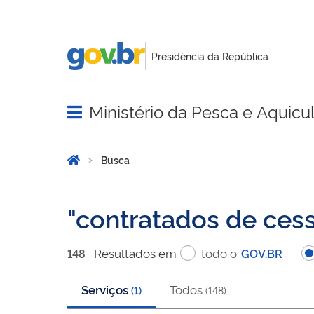
Ministério da Pesca e Aquicu
Abrir menu principal de navegação
Você está aqui:
Página Inicial
Busca
Busca
contratados de ces
Resultado
s
em
todo o
148
GOV.BR
Serviços
Todos
(
1
)
(
148
)