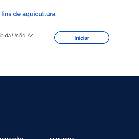
fins de aquicultura
da União. As
Iniciar