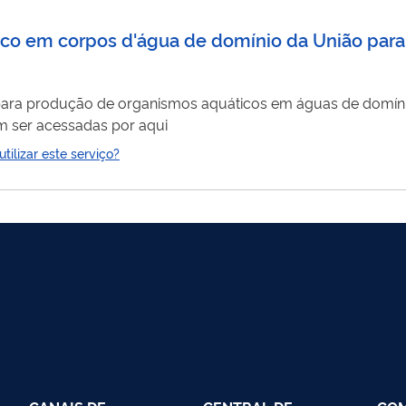
sico em corpos d'água de domínio da União para 
para produção de organismos aquáticos em águas de domínio 
instruções detalhadas de como requerer podem ser acessadas por aqui
ilizar este serviço?