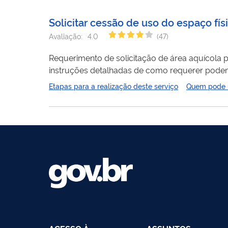
Solicitar cessão de uso do espaço fí
Avaliação:
4.0
(
47
)
Requerimento de solicitação de área aquícola 
Etapas para a realização deste serviço
Quem pode ut