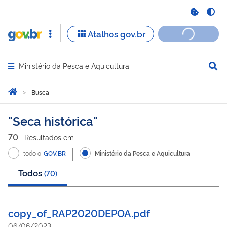
Ministério da Pesca e Aquicultura
Abrir menu principal de navegação
Você está aqui:
Página Inicial
Busca
Busca
Seca histórica
70
Resultado
s
em
todo o
GOV.BR
Ministério da Pesca e Aquicultura
Todos
(
70
)
copy_of_RAP2020DEPOA.pdf
06/06/2023