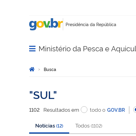
Ministério da Pesca e Aquicu
Abrir menu principal de navegação
Você está aqui:
Página Inicial
Busca
Busca
SUL
Resultado
s
em
todo o
1102
GOV.BR
Notícias
Todos
(
12
)
(
1102
)