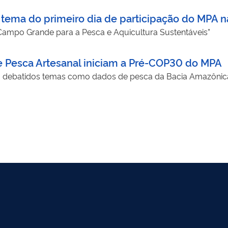
o tema do primeiro dia de participação do MPA
Campo Grande para a Pesca e Aquicultura Sustentáveis”
e Pesca Artesanal iniciam a Pré-COP30 do MPA
am debatidos temas como dados de pesca da Bacia Amazônica