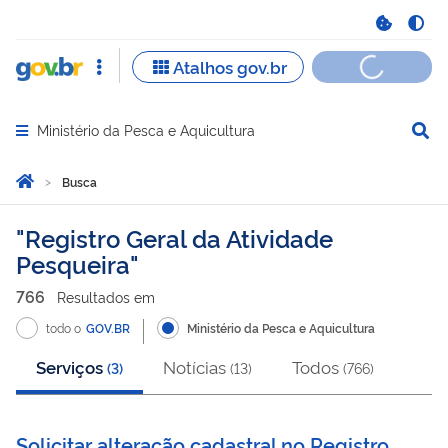
Ministério da Pesca e Aquicultura
Abrir menu principal de navegação
Você está aqui:
Página Inicial
Busca
Busca
Registro Geral da Atividade
Pesqueira
766
Resultado
s
em
todo o
GOV.BR
Ministério da Pesca e Aquicultura
Serviços
Notícias
Todos
(
3
)
(
13
)
(
766
)
Solicitar alteração cadastral no Registro