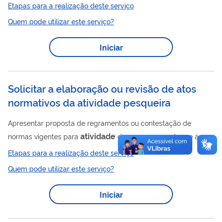
Profissional, é o meio utilizado pelos pescadores profissionais,
Etapas para a realização deste serviço
com licença em situação DEFERIDA, em todo o país para
Quem pode utilizar este serviço?
solicitar o cancelamento da Licença de Pescador Profissional.
Iniciar
Solicitar a elaboração ou revisão de atos
normativos da atividade pesqueira
Apresentar proposta de regramentos ou contestação de
atividade
normas vigentes para
de pesca no que tange à
competência da Secretaria de Aquicultura e Pesca na gestão
Etapas para a realização deste serviço
do uso sustentável dos recursos pesqueiros, visando a
Quem pode utilizar este serviço?
atividade
sustentabilidade econômica, social e ambiental da
,
podendo ser encaminhadas por entidades representativa de
Iniciar
classe (conselhos, associações, sindicatos, entre outros) ou
demandante individual.