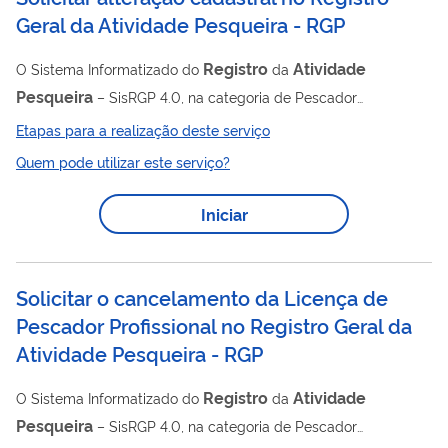
Geral da Atividade Pesqueira - RGP
Registro
Atividade
O Sistema Informatizado do
da
Pesqueira
– SisRGP 4.0, na categoria de Pescador
Profissional, é o meio utilizado pelos pescadores profissionais,
Etapas para a realização deste serviço
com licença em situação DEFERIDA, em todo o país para
Quem pode utilizar este serviço?
realizar alteração de dados cadastrais constantes no seu
Registro
Geral
Atividade
Pesqueira
da
- RGP.
Iniciar
Solicitar o cancelamento da Licença de
Pescador Profissional no Registro Geral da
Atividade Pesqueira - RGP
Registro
Atividade
O Sistema Informatizado do
da
Pesqueira
– SisRGP 4.0, na categoria de Pescador