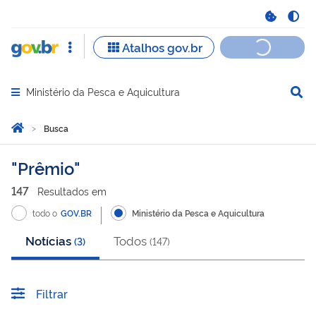
Ministério da Pesca e Aquicultura
Abrir menu principal de navegação
Você está aqui:
Página Inicial
Busca
Busca
Prêmio
147
Resultado
s
em
todo o
GOV.BR
Ministério da Pesca e Aquicultura
Notícias
Todos
(
3
)
(
147
)
Filtrar