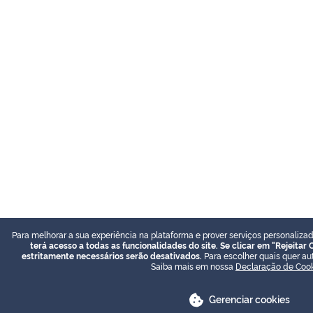
Para melhorar a sua experiência na plataforma e prover serviços personalizad
terá acesso a todas as funcionalidades do site. Se clicar em "Rejeitar
estritamente necessários serão desativados.
Para escolher quais quer aut
Saiba mais em nossa
Declaração de Coo
Gerenciar cookies