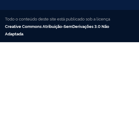
Todo o conteúdo deste site está publicado sob a licença
Creative Commons Atribuição-SemDerivações 3.0 Não
Adaptada
.