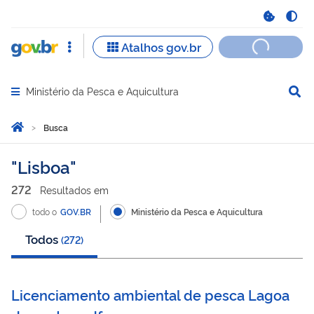
Ministério da Pesca e Aquicultura
Abrir menu principal de navegação
Você está aqui:
Página Inicial
Busca
Busca
Lisboa
272
Resultado
s
em
todo o
GOV.BR
Ministério da Pesca e Aquicultura
Todos
(
272
)
Licenciamento ambiental de pesca Lagoa