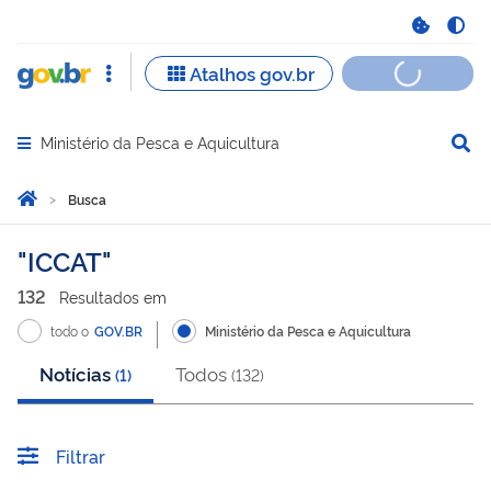
Ministério da Pesca e Aquicultura
Abrir menu principal de navegação
Você está aqui:
Página Inicial
Busca
Busca
ICCAT
132
Resultado
s
em
todo o
GOV.BR
Ministério da Pesca e Aquicultura
Notícias
Todos
(
1
)
(
132
)
Filtrar