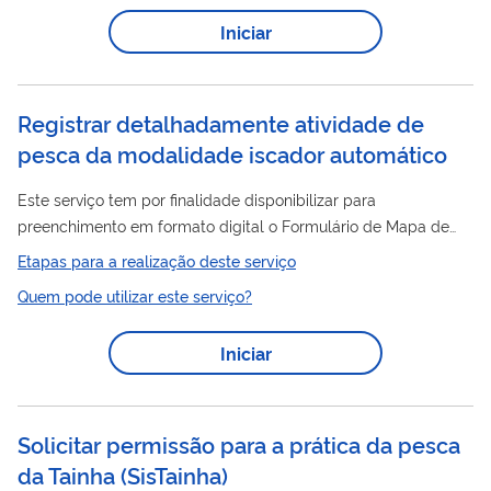
Iniciar
Registrar detalhadamente atividade de
pesca da modalidade iscador automático
Este serviço tem por finalidade disponibilizar para
preenchimento em formato digital o Formulário de Mapa de
pesca
Bordo – FMB para modalidade de
com iscador
Etapas para a realização deste serviço
automático, espécies-alvo: Calamar-argentino e Calamar-
Quem pode utilizar este serviço?
vermelho.
Iniciar
Solicitar permissão para a prática da pesca
da Tainha
(
SisTainha
)