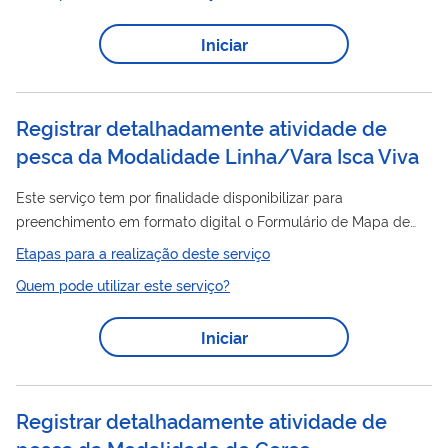
pesca
formulário de mapa de bordo para competição de
amadora oceânica – Anexo IX. Devendo observar o a data e
Iniciar
local da competição.
Registrar detalhadamente atividade de
pesca da Modalidade Linha/Vara Isca Viva
Este serviço tem por finalidade disponibilizar para
preenchimento em formato digital o Formulário de Mapa de
pesca
Bordo – FMB para modalidade de
de LINHA/VARA
Etapas para a realização deste serviço
ISCA VIVA, espécies-alvo: Bonito listrado Bonito listrado e
Quem pode utilizar este serviço?
diversos Albacorinhas e cavala
Iniciar
Registrar detalhadamente atividade de
pesca da Modalidade de Cerco