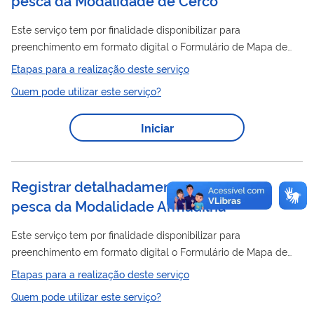
Este serviço tem por finalidade disponibilizar para
preenchimento em formato digital o Formulário de Mapa de
pesca
Bordo – FMB para modalidade de
de Cerco das
Etapas para a realização deste serviço
espécies-alvo: Sardinha verdadeira Sardinha-laje Anchoíta
Quem pode utilizar este serviço?
Iniciar
Registrar detalhadamente atividade de
pesca da Modalidade Armadilha
Este serviço tem por finalidade disponibilizar para
preenchimento em formato digital o Formulário de Mapa de
pesca
Bordo – FMB para modalidade de
de Armadilha,
Etapas para a realização deste serviço
espécies-alvo: Lagostas verde e vermelha Polvo Caranguejos
Quem pode utilizar este serviço?
vermelho, real e de profundidade Pargo rosa