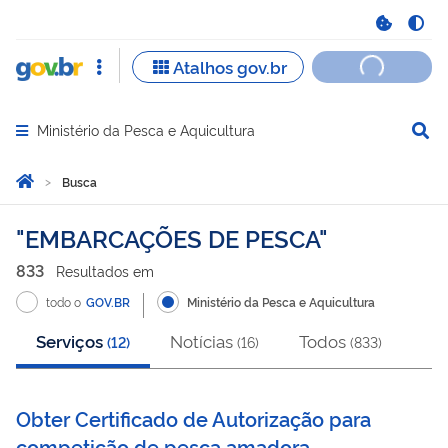
Ministério da Pesca e Aquicultura
Abrir menu principal de navegação
Você está aqui:
Página Inicial
Busca
Busca
EMBARCAÇÕES DE PESCA
833
Resultado
s
em
todo o
GOV.BR
Ministério da Pesca e Aquicultura
Serviços
Notícias
Todos
(
12
)
(
16
)
(
833
)
Obter Certificado de Autorização para
competição de pesca amadora