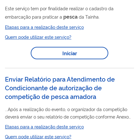
Este serviço tem por finalidade realizar o cadastro da
pesca
embarcação para praticar a
da Tainha.
Etapas para a realização deste serviço
Quem pode utilizar este serviço?
Iniciar
Enviar Relatório para Atendimento de
Condicionante de autorização de
competição de pesca amadora
...Após a realização do evento, o organizador da competição
deverá enviar o seu relatório de competição conforme Anexo
pesca
VIII - Formulário de Relatório de competição de
Etapas para a realização deste serviço
amadora e caso a competição seja no mar deverá anexar - o
Quem pode utilizar este serviço?