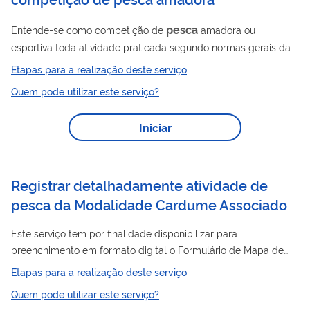
pesca
Entende-se como competição de
amadora ou
esportiva toda atividade praticada segundo normas gerais da
Lei nº 9.615, de 24 de março de 1998 e regras de prática
Etapas para a realização deste serviço
desportiva, devidamente autorizada pela autoridade
Quem pode utilizar este serviço?
competente e demais normas pertinentes. Competições de
pesca
amadora somente poderão ser organizadas por
Iniciar
pessoas jurídicas, com CNPJ válido. A pessoa jurídica que
pesca
organize, promova ou realize competição de
amadora
no Brasil deverá estar cadastrada no portal de serviços do...
Registrar detalhadamente atividade de
pesca da Modalidade Cardume Associado
Este serviço tem por finalidade disponibilizar para
preenchimento em formato digital o Formulário de Mapa de
pesca
Bordo – FMB para modalidade de
de CARDUME
Etapas para a realização deste serviço
ASSOCIADO, espécies-alvo de atuns e afins: Albacora Laje
Quem pode utilizar este serviço?
Bandolim Bonito Listrado