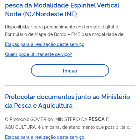
pesca da Modalidade Espinhel Vertical
Norte (N)/Nordeste (NE)
Disponibilizar para preenchimento em formato digital o
Formulário de Mapa de Bordo – FMB para modalidade de
pesca
com Espinhel Vertical N/NE, espécie-alvo: Pargo
Etapas para a realização deste serviço
(Lutjanus purpureus).
Quem pode utilizar este serviço?
Iniciar
Protocolar documentos junto ao Ministério
da Pesca e Aquicultura
PESCA
O Protocolo.GOV.BR do MINISTÉRIO DA
E
AQUICULTURA é um canal de atendimento que possibilita o
envio de solicitações, requerimentos, pedidos e documentos
Etapas para a realização deste serviço