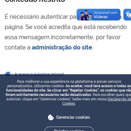
É necessário autenticar para visualizar essa
página. Se você acredita que está recebendo
essa mensagem incorretamente, por favor
contate a
administração do site
.
Ir para a página inicial
Para melhorar a sua experiência na plataforma e prover serviços
personalizados, utilizamos cookies.
Ao aceitar, você terá acesso a todas as
funcionalidades do site. Se clicar em "Rejeitar Cookies", os cookies que nã
forem estritamente necessários serão desativados.
Para escolher quais que
autorizar, clique em "Gerenciar cookies". Saiba mais em nossa
Declaração d
Cookies
.
Gerenciar cookies
Rejeitar cookies