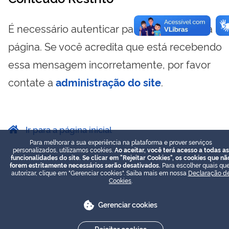
É necessário autenticar para visualizar essa
página. Se você acredita que está recebendo
essa mensagem incorretamente, por favor
contate a
administração do site
.
Ir para a página inicial
Para melhorar a sua experiência na plataforma e prover serviços
personalizados, utilizamos cookies.
Ao aceitar, você terá acesso a todas as
funcionalidades do site. Se clicar em "Rejeitar Cookies", os cookies que nã
forem estritamente necessários serão desativados.
Para escolher quais que
autorizar, clique em "Gerenciar cookies". Saiba mais em nossa
Declaração d
Cookies
.
Gerenciar cookies
Rejeitar cookies