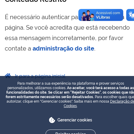
É necessário autenticar para visualizar essa
página. Se você acredita que está recebendo
essa mensagem incorretamente, por favor
contate a
administração do site
.
Ir para a página inicial
Para melhorar a sua experiência na plataforma e prover serviços
personalizados, utilizamos cookies.
Ao aceitar, você terá acesso a todas as
funcionalidades do site. Se clicar em "Rejeitar Cookies", os cookies que nã
forem estritamente necessários serão desativados.
Para escolher quais que
autorizar, clique em "Gerenciar cookies". Saiba mais em nossa
Declaração d
Cookies
.
Gerenciar cookies
Rejeitar cookies