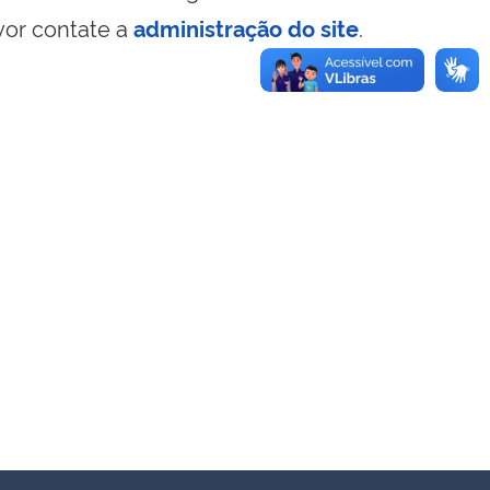
vor contate a
administração do site
.