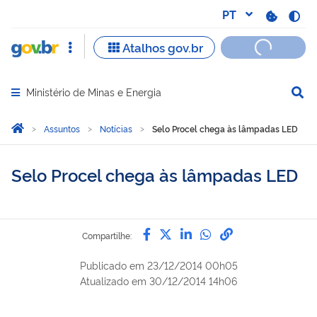
Ministério de Minas e Energia
Abrir menu principal de navegação
Você está aqui:
Página Inicial
Assuntos
Notícias
Selo Procel chega às lâmpadas LED
Selo Procel chega às lâmpadas LED
Compartilhe por Facebook
Compartilhe por Twitter
Compartilhe por Lin
Compartilhe por
link para Copi
Compartilhe:
Publicado em
23/12/2014 00h05
Atualizado em
30/12/2014 14h06