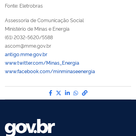
Fonte: Eletrobras
Assessoria de Comunicação Social
Ministério de Minas e Energia
(61) 2032-5620/5588
ascom@mme.gov.br
antigo.mme.gov.br
www.twitter.com/Minas_Energia
www.facebook.com/minminaseenergia
Compartilhe por Facebook
Compartilhe por Twitter
Compartilhe por LinkedI
Compartilhe por Wha
link para Copiar pa