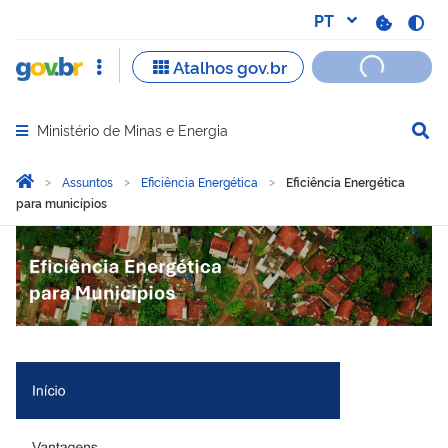
Ministério de Minas e Energia
Abrir menu principal de navegação
Você está aqui:
Página Inicial
Assuntos
Eficiência Energética
Eficiência Energética
para municípios