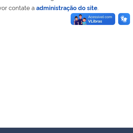
vor contate a
administração do site
.