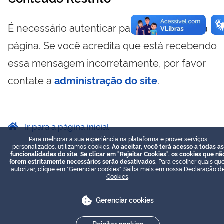
É necessário autenticar para visualizar essa
página. Se você acredita que está recebendo
essa mensagem incorretamente, por favor
contate a
administração do site
.
Ir para a página inicial
Para melhorar a sua experiência na plataforma e prover serviços
personalizados, utilizamos cookies.
Ao aceitar, você terá acesso a todas as
funcionalidades do site. Se clicar em "Rejeitar Cookies", os cookies que nã
forem estritamente necessários serão desativados.
Para escolher quais que
autorizar, clique em "Gerenciar cookies". Saiba mais em nossa
Declaração d
Cookies
.
Gerenciar cookies
Rejeitar cookies