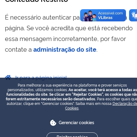
É necessário autenticar para visualizar essa
página. Se você acredita que está recebendo
essa mensagem incorretamente, por favor
contate a
administração do site
.
Ir para a página inicial
Para melhorar a sua experiência na plataforma e prover serviços
personalizados, utilizamos cookies.
Ao aceitar, você terá acesso a todas as
funcionalidades do site. Se clicar em "Rejeitar Cookies", os cookies que nã
forem estritamente necessários serão desativados.
Para escolher quais que
autorizar, clique em "Gerenciar cookies". Saiba mais em nossa
Declaração d
Cookies
.
Gerenciar cookies
Rejeitar cookies